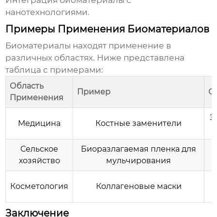
Интеграция
биоматериалы
с
нанотехнологиями.
Примеры Применения Биоматериалов
Биоматериалы
находят применение в
различных областях. Ниже представлена
таблица с примерами:
Область
Пример
О
Применения
З
Медицина
Костные заменители
Сельское
Биоразлагаемая пленка для
хозяйство
мульчирования
Косметология
Коллагеновые маски
Заключение