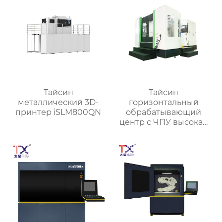
Тайсин
Тайсин
металлический 3D-
горизонтальный
принтер iSLM800QN
обрабатывающий
центр с ЧПУ высокая
точность HMC TXHD-
630