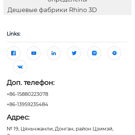
Дешевые фабрики Rhino 3D
Links:







Доп. телефон:
+86-15880223078
+86-13959235484
Адрес:
№ 19, Цяньчжанли, Донган, район Цзимэй,