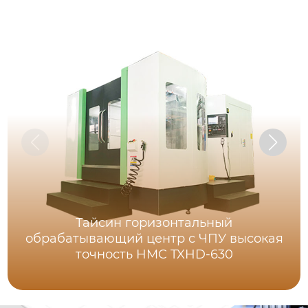
Тайсин горизонтальный
обрабатывающий центр с ЧПУ высокая
точность HMC TXHD-630