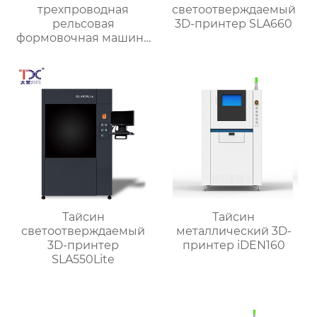
трехпроводная
светоотверждаемый
рельсовая
3D-принтер SLA660
формовочная машина
высокой жесткости
TX-6027
Тайсин
Тайсин
светоотверждаемый
металлический 3D-
3D-принтер
принтер iDEN160
SLA550Lite