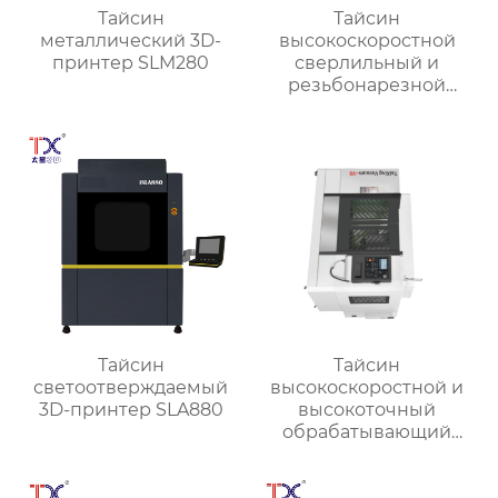
Тайсин
Тайсин
металлический 3D-
высокоскоростной
принтер SLM280
сверлильный и
резьбонарезной
станок TX-T6
Тайсин
Тайсин
светоотверждаемый
высокоскоростной и
3D-принтер SLA880
высокоточный
обрабатывающий
центр для обработки
деталей TX-V8