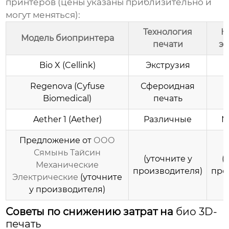
принтеров
(цены указаны приблизительно и
могут меняться):
Технология
К
Модель биопринтера
печати
эк
Bio X (Cellink)
Экструзия
Regenova (Cyfuse
Сфероидная
Biomedical)
печать
Aether 1 (Aether)
Различные
М
Предложение от
ООО
Сямынь Тайсин
(уточните у
(
Механические
производителя)
про
Электрические
(уточните
у производителя)
Советы по снижению затрат на
био 3D-
печать