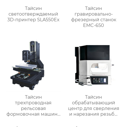
Тайсин
Тайсин
светоотверждаемый
гравировально-
3D-принтер SLA550Ex
фрезерный станок
EMC-650
Тайсин
Тайсин
трехпроводная
обрабатывающий
рельсовая
центр для сверления
формовочная машина
и нарезания резьбы
высокой жесткости
TXT-800
TX-6027