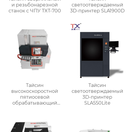
и резьбонарезной
светоотверждаемый
станок с ЧПУ TXT-700
3D-принтер SLA1900D
Тайсин
Тайсин
высокоскоростной
светоотверждаемый
пятиосевой
3D-принтер
обрабатывающий
SLA550Lite
центр TX-UC400