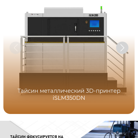
Тайсин металлический 3D-принтер
iSLM350DN