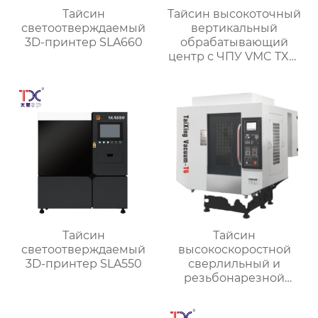
Тайсин
Тайсин высокоточный
светоотверждаемый
вертикальный
3D-принтер SLA660
обрабатывающий
центр с ЧПУ VMC TXP-
1890
Тайсин
Тайсин
светоотверждаемый
высокоскоростной
3D-принтер SLA550
сверлильный и
резьбонарезной
станок TX-T6