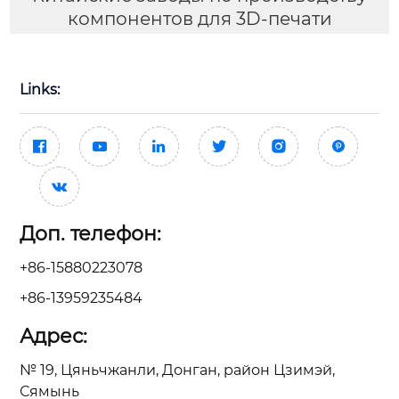
компонентов для 3D-печати
Links:







Доп. телефон:
+86-15880223078
+86-13959235484
Адрес:
№ 19, Цяньчжанли, Донган, район Цзимэй,
Сямынь