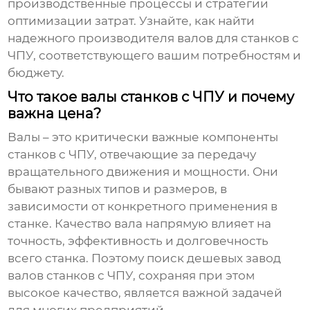
производственные процессы и стратегии
оптимизации затрат. Узнайте, как найти
надежного производителя валов для станков с
ЧПУ, соответствующего вашим потребностям и
бюджету.
Что такое валы станков с ЧПУ и почему
важна цена?
Валы – это критически важные компоненты
станков с ЧПУ, отвечающие за передачу
вращательного движения и мощности. Они
бывают разных типов и размеров, в
зависимости от конкретного применения в
станке. Качество вала напрямую влияет на
точность, эффективность и долговечность
всего станка. Поэтому поиск
дешевых завод
валов станков с ЧПУ
, сохраняя при этом
высокое качество, является важной задачей