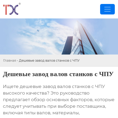
Главная
-
Дешевые завод валов станков с ЧПУ
Дешевые завод валов станков с ЧПУ
Ищете
дешевые завод валов станков с ЧПУ
высокого качества? Это руководство
предлагает обзор основных факторов, которые
следует учитывать при выборе поставщика,
включая типы валов, материалы,