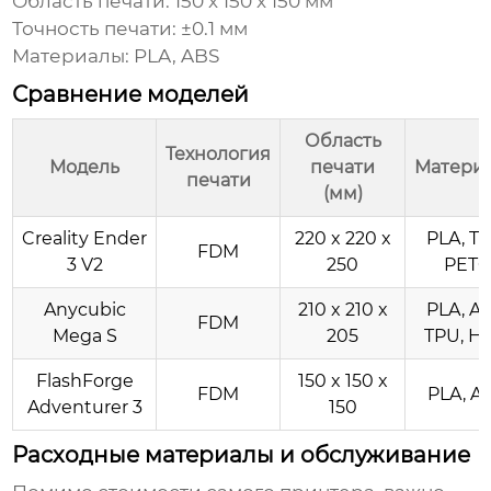
Область печати: 150 x 150 x 150 мм
Точность печати: ±0.1 мм
Материалы: PLA, ABS
Сравнение моделей
Область
Технология
Модель
печати
Матери
печати
(мм)
Creality Ender
220 x 220 x
PLA, TP
FDM
3 V2
250
PETG
Anycubic
210 x 210 x
PLA, AB
FDM
Mega S
205
TPU, H
FlashForge
150 x 150 x
FDM
PLA, A
Adventurer 3
150
Расходные материалы и обслуживание