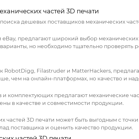
ханических частей 3D печати
 поиска
дешевых поставщиков механических част
s и eBay, предлагают широкий выбор
механических
варианты
, но необходимо тщательно проверять 
 RobotDigg, Filastruder и MatterHackers, предла
ше, чем на онлайн-платформах, но качество и на
в и комплектующих предлагают
механические ча
рены в качестве и совместимости продукции.
х частей 3D печати
может быть выгодным с точки 
клад поставщика и оценить качество продукции.
ких частей 3D печати