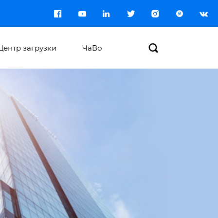








Центр загрузки
ЧаВо