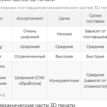
пулярных поставщиков
механических частей 3D пе
Сроки
к
Ассортимент
Цены
поставки
Очень
Зависят от
Низкие
широкий
поставщик
g
Широкий
Средние
Средние
r
Ограниченный
Высокие
Быстрые
нь
Средние
кие
Широкий (CNC
Конкурентные
(зависят от
кие
обработка)
сложности)
ru)
механические части 3D печати