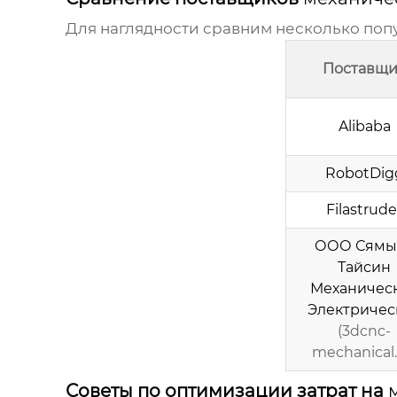
Для наглядности сравним несколько по
Поставщи
Alibaba
RobotDig
Filastrude
ООО Сямы
Тайсин
Механичес
Электричес
(3dcnc-
mechanical.
Советы по оптимизации затрат на