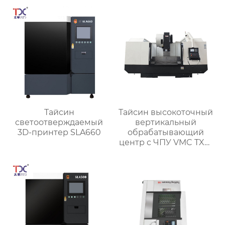
TX-6027
Тайсин
Тайсин высокоточный
светоотверждаемый
вертикальный
3D-принтер SLA660
обрабатывающий
центр с ЧПУ VMC TXP-
1890