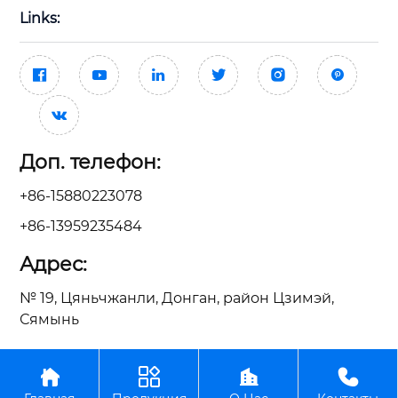
Links:







Доп. телефон:
+86-15880223078
+86-13959235484
Адрес:
№ 19, Цяньчжанли, Донган, район Цзимэй,
Сямынь




ООО Сямынь Тайсин Механические Электрические