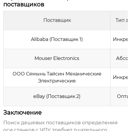
поставщиков
Поставщик
Тип э
Alibaba (Поставщик 1)
Инкре
Mouser Electronics
Абсо
ООО Сямынь Тайсин Механические
Инкре
Электрические
eBay (Поставщик 2)
Опти
Заключение
Поиск
дешевых поставщиков определения
оси станков с ЧПУ
требует тщательного