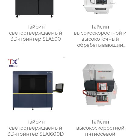
Тайсин
Тайсин
светоотверждаемый
высокоскоростной и
3D-принтер SLA500
высокоточный
обрабатывающий
центр для обработки
деталей TX-V8
Тайсин
Тайсин
светоотверждаемый
высокоскоростной
3D-принтер SLA1600D
пятиосевой