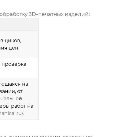
обработку 3D-печатных изделий
:
вщиков,
ия цен.
 проверка
ующаяся на
ании, от
инальной
еры работ на
nical.ru/
.