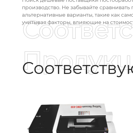
Поиск
дешевые поставщики постобработ
производство. Не забывайте сравнивать 
альтернативные варианты, такие как сам
Соответ
учитывая факторы, влияющие на стоимос
Продукц
Соответств