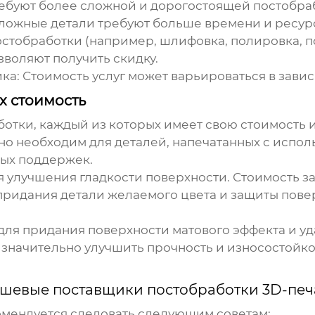
ребуют более сложной и дорогостоящей
постобра
сложные детали требуют больше времени и ресур
остобработки
(например, шлифовка, полировка, п
зволяют получить скидку.
ика
: Стоимость услуг может варьироваться в зави
х стоимость
ботки
, каждый из которых имеет свою стоимость 
чно необходим для деталей, напечатанных с испо
мых поддержек.
я улучшения гладкости поверхности. Стоимость з
 придания детали желаемого цвета и защиты повер
для придания поверхности матового эффекта и уд
т значительно улучшить прочность и износостойк
шевые поставщики постобработки 3D-печ
омендуется следовать следующим советам: