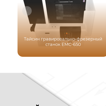
Тайсин гравировально-фрезерный
станок EMC-650