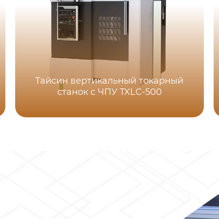
Тайсин вертикальный токарный
станок с ЧПУ TXLC-500