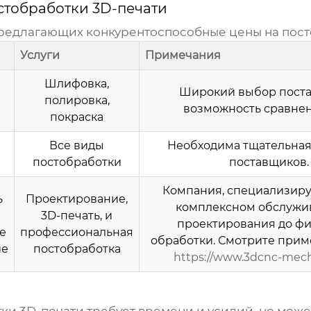
тобработки 3D-печати
предлагающих конкурентоспособные цены на
пост
Услуги
Примечания
Шлифовка,
Широкий выбор поста
полировка,
возможность сравнен
покраска
Все виды
Необходима тщательная
постобработки
поставщиков.
Компания, специализир
ь
Проектирование,
комплексном обслужив
3D-печать, и
проектирования до ф
е
профессиональная
обработки. Смотрите прим
ие
постобработка
https://www.3dcnc-mecha