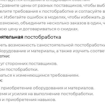
 Сравните цены от разных поставщиков, чтобы вы
делите требования к
постобработке
и согласуйте 
и
: Избегайте ошибок в моделях, чтобы избежать 
 возможно, объедините несколько заказов в один, 
вою цену и договариваться о скидках.
оятельная
постобработка
реть возможность самостоятельной
постобработк
орудование и материалы, а также изучить соотв
отки
:
луг сторонних поставщиков.
сом
постобработки
.
ваться к изменяющимся требованиям.
и
:
на приобретение оборудования и материалов.
ремя и усилия на выполнение
постобработки
.
я и приобретения навыков.