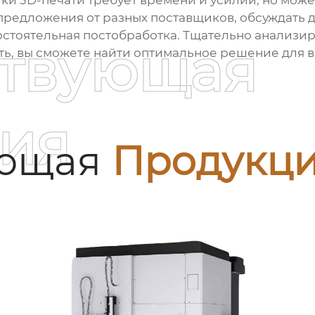
ки 3D-печати
требует времени и усилий, но може
предложения от разных поставщиков, обсуждать 
остоятельная
постобработка
. Тщательно анализир
ствующая
ть, вы сможете найти оптимальное решение для 
ия
ующая
Продукц