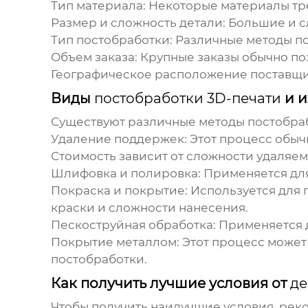
Тип материала
: Некоторые материалы т
Размер и сложность детали
: Большие и 
Тип
постобработки
: Различные методы
п
Объем заказа
: Крупные заказы обычно по
Географическое расположение поставщ
Виды
постобработки 3D-печати
и и
Существуют различные методы
постобра
Удаление поддержек
: Этот процесс обы
Стоимость зависит от сложности удаляе
Шлифовка и полировка
: Применяется дл
Покраска и покрытие
: Используется для
краски и сложности нанесения.
Пескоструйная обработка
: Применяется 
Покрытие металлом
: Этот процесс може
постобработки
.
Как получить лучшие условия от
де
Чтобы получить наилучшие условия, рек