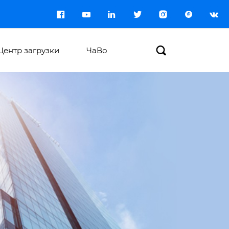








Центр загрузки
ЧаВо