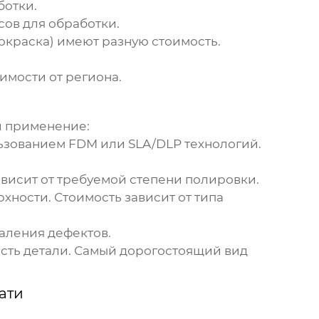
ботки
.
сов для обработки.
окраска) имеют разную стоимость.
симости от региона.
и применение:
льзованием FDM или SLA/DLP технологий.
ависит от требуемой степени полировки.
хности. Стоимость зависит от типа
аления дефектов.
ость детали. Самый дорогостоящий вид
ати