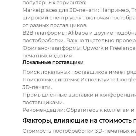
популярных вариантов:
Marketplaces для 3D-печати
: Например, 
широкий спектр услуг, включая
постобра
от разных поставщиков.
B2B платформы
: Alibaba и другие подо
постобработки
. Важно тщательно провер
Фриланс-платформы
: Upwork и Freelan
печатных изделий
.
Локальные поставщики
Поиск локальных поставщиков имеет ряд
Поисковые системы
: Используйте Googl
3D-печати
.
Промышленные выставки и конференци
поставщиками.
Рекомендации
: Обратитесь к коллегам 
Факторы, влияющие на стоимость
Стоимость
постобработки 3D-печатных и