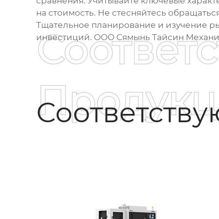
сравнения. Учитывайте ключевые характ
на стоимость. Не стесняйтесь обращатьс
Тщательное планирование и изучение ры
Соответ
инвестиций. ООО Сямынь Тайсин Механич
Продукц
Соответств