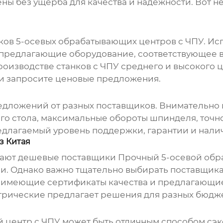
 без ущерба для качества и надежности. Вот не
ков 5-осевых обрабатывающих центров с ЧПУ. Ис
и, предлагающие оборудование, соответствующее
оизводстве станков с ЧПУ среднего и высокого ц
 и запросите ценовые предложения.
дложений от разных поставщиков. Внимательно 
его стола, максимальные обороты шпинделя, точ
редлагаемый уровень поддержки, гарантии и нали
з Китая
гают
дешевые поставщики Прочный 5-осевой обр
. Однако важно тщательно выбирать поставщика 
 имеющие сертификаты качества и предлагающие
трические
предлагает решения для разных бюдже
центр с ЧПУ может быть отличным способом сэко