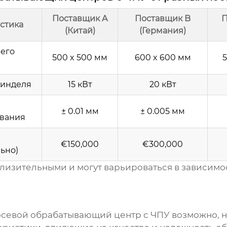
Поставщик A
Поставщик B
П
стика
(Китай)
(Германия)
его
500 x 500 мм
600 x 600 мм
5
инделя
15 кВт
20 кВт
± 0.01 мм
± 0.005 мм
вания
€150,000
€300,000
ьно)
лизительными и могут варьироваться в зависимо
севой обрабатывающий центр с ЧПУ
возможно, н