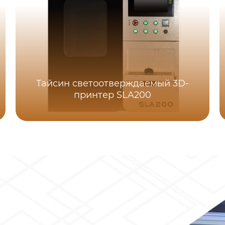
Тайсин светоотверждаемый 3D-
принтер SLA200