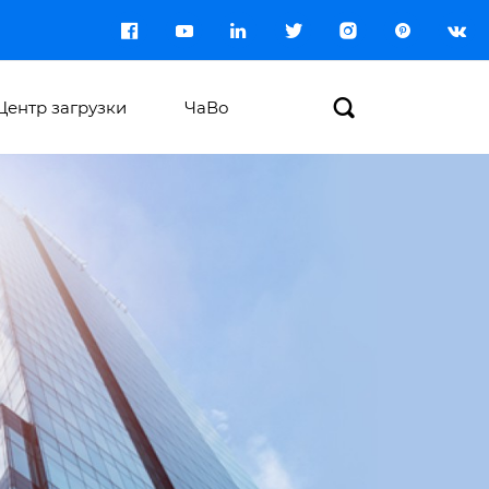








Центр загрузки
ЧаВо