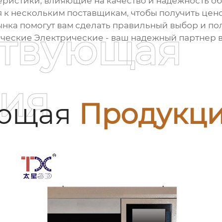
еристики, влияющие на качество и надежность о
я к нескольким поставщикам, чтобы получить цен
нка помогут вам сделать правильный выбор и по
ствующая
еские Электрические - ваш надежный партнер в 
ия
ующая
Продукц