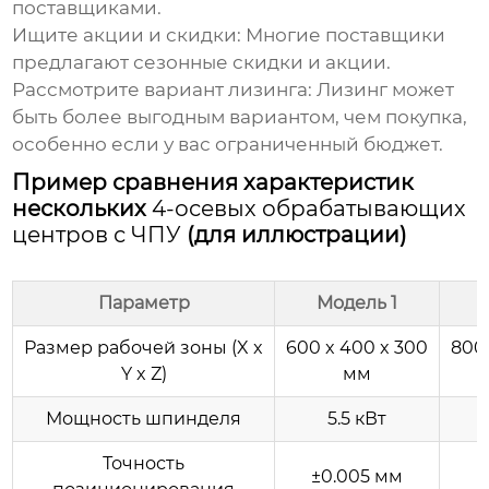
поставщиками.
Ищите акции и скидки:
Многие поставщики
предлагают сезонные скидки и акции.
Рассмотрите вариант лизинга:
Лизинг может
быть более выгодным вариантом, чем покупка,
особенно если у вас ограниченный бюджет.
Пример сравнения характеристик
нескольких
4-осевых обрабатывающих
центров с ЧПУ
(для иллюстрации)
Параметр
Модель 1
Размер рабочей зоны (X x
600 x 400 x 300
800 
Y x Z)
мм
Мощность шпинделя
5.5 кВт
Точность
±0.005 мм
±