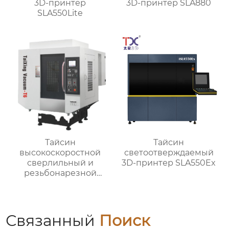
3D-принтер
3D-принтер SLA880
SLA550Lite
Тайсин
Тайсин
высокоскоростной
светоотверждаемый
сверлильный и
3D-принтер SLA550Ex
резьбонарезной
станок TX-T6
Связанный
Поиск