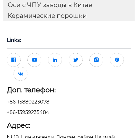
Оси с ЧПУ заводы в Китае
Керамические порошки
Links:







Доп. телефон:
+86-15880223078
+86-13959235484
Адрес:
№ 19, Цяньчжанли, Донган, район Цзимэй,