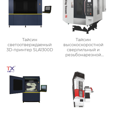
Тайсин
Тайсин
светоотверждаемый
высокоскоростной
3D-принтер SLA1300D
сверлильный и
резьбонарезной
станок TX-T6