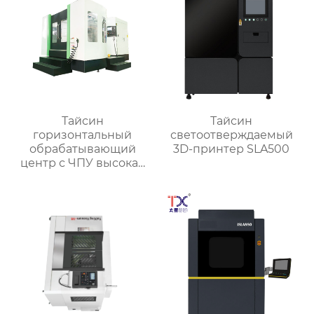
Тайсин
Тайсин
горизонтальный
светоотверждаемый
обрабатывающий
3D-принтер SLA500
центр с ЧПУ высокая
точность HMC TXHD-
630