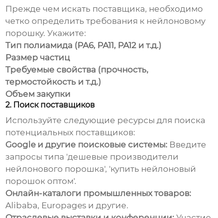
Прежде чем искать поставщика, необходимо
четко определить требования к
нейлоновому
порошку
. Укажите:
Тип полиамида (PA6, PA11, PA12 и т.д.)
Размер частиц
Требуемые свойства (прочность,
термостойкость и т.д.)
Объем закупки
2. Поиск поставщиков
Используйте следующие ресурсы для поиска
потенциальных поставщиков:
Google и другие поисковые системы:
Введите
запросы типа '
дешевые производители
нейлонового порошка
', 'купить
нейлоновый
порошок
оптом'.
Онлайн-каталоги промышленных товаров:
Alibaba, Europages и другие.
Отраслевые выставки и конференции:
Участие