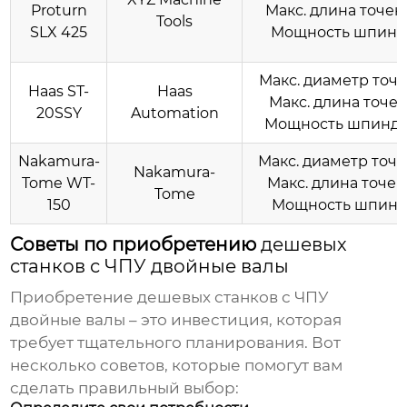
Proturn
Макс. длина точени
Tools
SLX 425
Мощность шпинде
Макс. диаметр точе
Haas ST-
Haas
Макс. длина точен
20SSY
Automation
Мощность шпиндел
Nakamura-
Макс. диаметр точе
Nakamura-
Tome WT-
Макс. длина точен
Tome
150
Мощность шпинде
Советы по приобретению
дешевых
станков с ЧПУ двойные валы
Приобретение
дешевых станков с ЧПУ
двойные валы
– это инвестиция, которая
требует тщательного планирования. Вот
несколько советов, которые помогут вам
сделать правильный выбор: