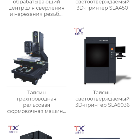
обрабатывающий
светоотверждаемый
центр для сверления
3D-принтер SLA450
и нарезания резьбы
TXT-800
Тайсин
Тайсин
трехпроводная
светоотверждаемый
рельсовая
3D-принтер SLA6036
формовочная машина
высокой жесткости
TX-6027