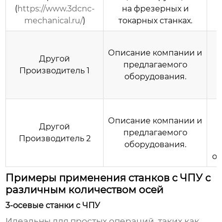
(
https://www.3dcnc-
на фрезерных и
mechanical.ru/
)
токарных станках.
Описание компании и
Другой
предлагаемого
в
Производитель 1
оборудования.
Описание компании и
Другой
предлагаемого
Производитель 2
оборудования.
от
Примеры применения станков с ЧПУ с
различным количеством осей
3-осевые станки с ЧПУ
Идеальны для простых операций, таких как