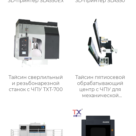
3D-принтер SLA550Ex
3D-принтер SLA550
Тайсин сверлильный
Тайсин пятиосевой
и резьбонарезной
обрабатывающий
станок с ЧПУ TXT-700
центр с ЧПУ для
механической
обработки TXMT-21042