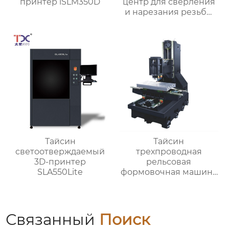
принтер iSLM350D
центр для сверления
и нарезания резьбы
TXT-800
Тайсин
Тайсин
светоотверждаемый
трехпроводная
3D-принтер
рельсовая
SLA550Lite
формовочная машина
высокой жесткости
TX-6027
Связанный
Поиск