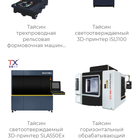
Тайсин
Тайсин
трехпроводная
светоотверждаемый
рельсовая
3D-принтер iSL1100
формовочная машина
высокой жесткости
TX-6027
Тайсин
Тайсин
светоотверждаемый
горизонтальный
3D-принтер SLA550Ex
обрабатывающий