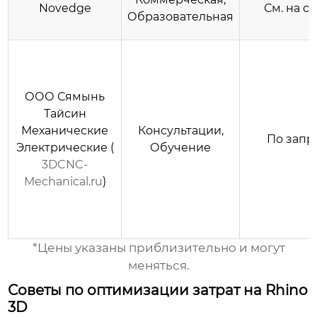
Novedge
См. на с
Образовательная
ООО Сямынь
Тайсин
Механические
Консультации,
По запр
Электрические (
Обучение
3DCNC-
Mechanical.ru
)
*Цены указаны приблизительно и могут
меняться.
Советы по оптимизации затрат на Rhino
3D