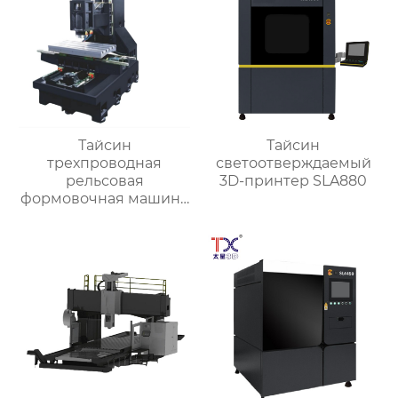
Тайсин
Тайсин
трехпроводная
светоотверждаемый
рельсовая
3D-принтер SLA880
формовочная машина
высокой жесткости
TX-6027