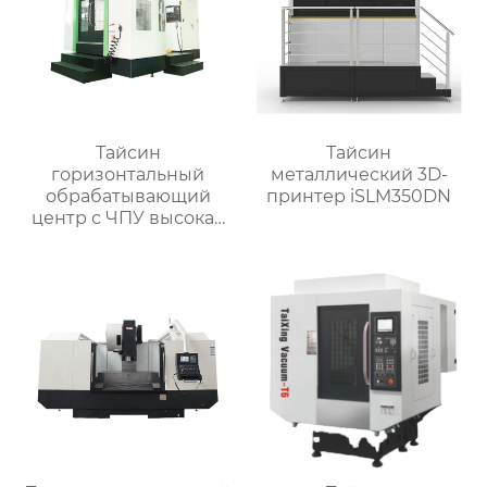
Тайсин
Тайсин
горизонтальный
металлический 3D-
обрабатывающий
принтер iSLM350DN
центр с ЧПУ высокая
точность HMC TXHD-
630