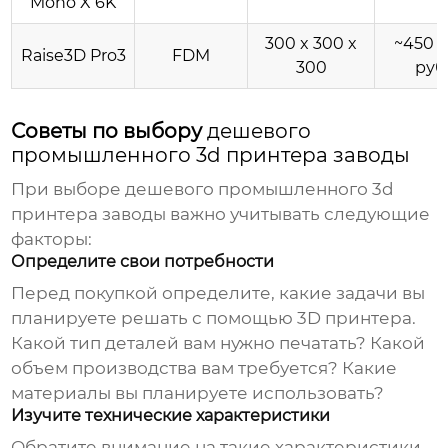
Mono X 6K
300 x 300 x
~450 
Raise3D Pro3
FDM
300
руб
Советы по выбору
дешевого
промышленного 3d принтера заводы
При выборе
дешевого промышленного 3d
принтера заводы
важно учитывать следующие
факторы:
Определите свои потребности
Перед покупкой определите, какие задачи вы
планируете решать с помощью 3D принтера.
Какой тип деталей вам нужно печатать? Какой
объем производства вам требуется? Какие
материалы вы планируете использовать?
Изучите технические характеристики
Обратите внимание на такие характеристики,