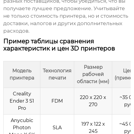
разных поставщиков, чтобы убедиться, что вы
получаете лучшее предложение. Учитывайте
не только стоимость принтера, но и стоимость
доставки, налогов и других дополнительных
расходов.
Пример таблицы сравнения
характеристик и цен 3D принтеров
Размер
Модель
Технология
Цен
рабочей
принтера
печати
(приме
области (мм)
Creality
220 x 220 x
~35 0
Ender 3 S1
FDM
270
руб
Pro
Anycubic
197 x 122 x
~45 0
Photon
SLA
245
руб