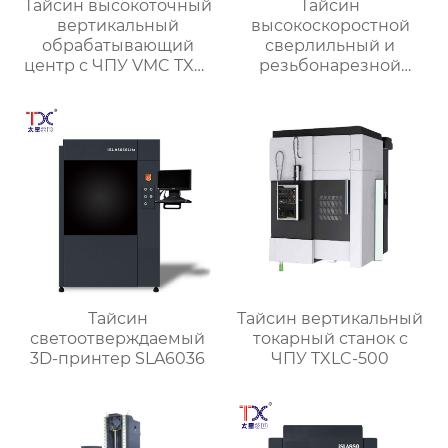
Тайсин высокоточный
Тайсин
вертикальный
высокоскоростной
обрабатывающий
сверлильный и
центр с ЧПУ VMC TXP-
резьбонарезной
1890
станок TX-T6
Тайсин
Тайсин вертикальный
светоотверждаемый
токарный станок с
3D-принтер SLA6036
ЧПУ TXLC-500