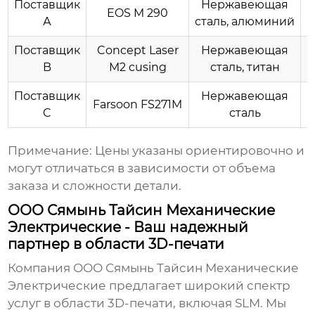
Поставщик
Нержавеющая
EOS M 290
А
сталь, алюминий
Поставщик
Concept Laser
Нержавеющая
B
M2 cusing
сталь, титан
Поставщик
Нержавеющая
Farsoon FS271M
C
сталь
Примечание: Цены указаны ориентировочно и
могут отличаться в зависимости от объема
заказа и сложности детали.
ООО Сямынь Тайсин Механические
Электрические - Ваш надежный
партнер в области 3D-печати
Компания
ООО Сямынь Тайсин Механические
Электрические
предлагает широкий спектр
услуг в области 3D-печати, включая
SLM
. Мы