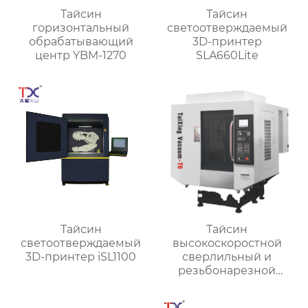
Тайсин
Тайсин
горизонтальный
светоотверждаемый
обрабатывающий
3D-принтер
центр YBM-1270
SLA660Lite
Тайсин
Тайсин
светоотверждаемый
высокоскоростной
3D-принтер iSL1100
сверлильный и
резьбонарезной
станок TX-T6