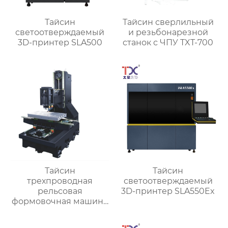
Тайсин
Тайсин сверлильный
светоотверждаемый
и резьбонарезной
3D-принтер SLA500
станок с ЧПУ TXT-700
Тайсин
Тайсин
трехпроводная
светоотверждаемый
рельсовая
3D-принтер SLA550Ex
формовочная машина
высокой жесткости
TX-6027