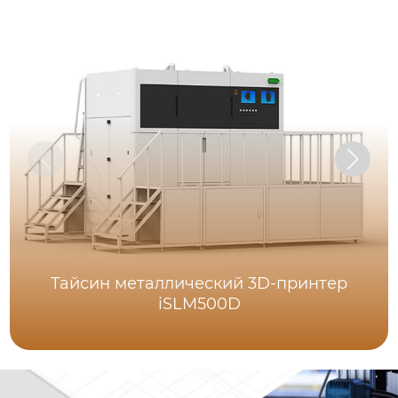
Тайсин металлический 3D-принтер
iSLM500D