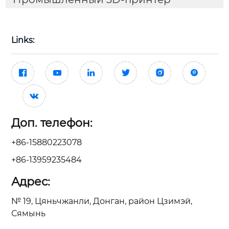
Links:







Доп. телефон:
+86-15880223078
+86-13959235484
Адрес:
№ 19, Цяньчжанли, Донган, район Цзимэй,
Сямынь