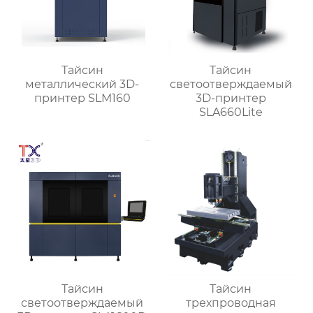
Тайсин
Тайсин
металлический 3D-
светоотверждаемый
принтер SLM160
3D-принтер
SLA660Lite
Тайсин
Тайсин
светоотверждаемый
трехпроводная