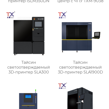
принтер iSLM350DN
центр с ЧПУ TXM-9038
Тайсин
Тайсин
светоотверждаемый
светоотверждаемый
3D-принтер SLA300
3D-принтер SLA1900D