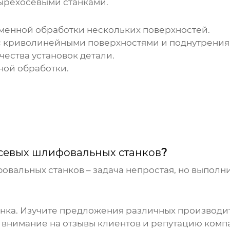
ырехосевыми станками.
енной обработки нескольких поверхностей.
с криволинейными поверхностями и поднутрения
ества установок детали.
ой обработки.
севых шлифовальных станков
?
овальных станков
– задача непростая, но выпол
ка. Изучите предложения различных производит
внимание на отзывы клиентов и репутацию компа