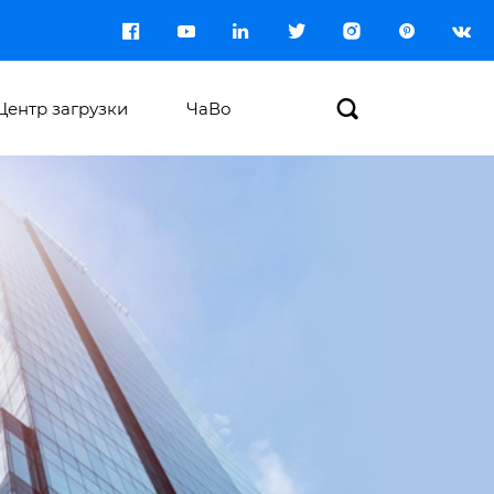








Центр загрузки
ЧаВо