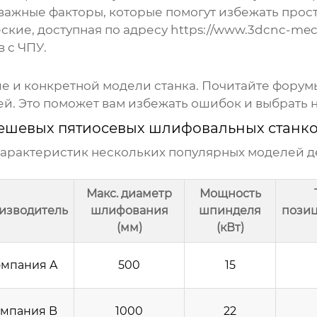
 важные факторы, которые помогут избежать про
кие, доступная по адресу
https://www.3dcnc-mech
 с ЧПУ.
ле и конкретной модели станка. Почитайте фору
ей. Это поможет вам избежать ошибок и выбрать 
ешевых пятиосевых шлифовальных станк
характеристик нескольких популярных моделей
д
Макс. диаметр
Мощность
изводитель
шлифования
шпинделя
пози
(мм)
(кВт)
мпания A
500
15
мпания B
1000
22