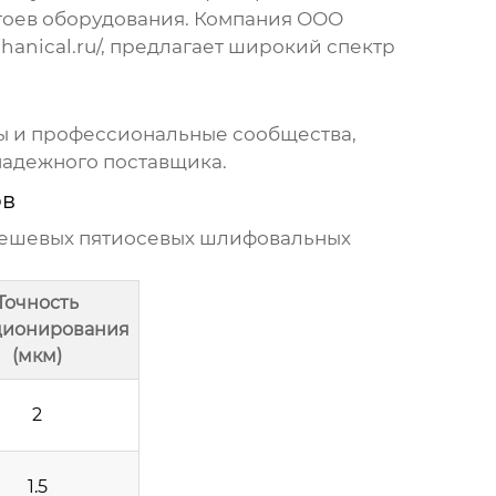
стоев оборудования. Компания ООО
anical.ru/
, предлагает широкий спектр
мы и профессиональные сообщества,
надежного поставщика.
ов
ешевых пятиосевых шлифовальных
Точность
ционирования
(мкм)
2
1.5