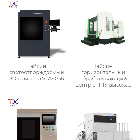
Тайсин
Тайсин
светоотверждаемый
горизонтальный
3D-принтер SLA6036
обрабатывающий
центр с ЧПУ высокая
точность HMC TXHD-
630