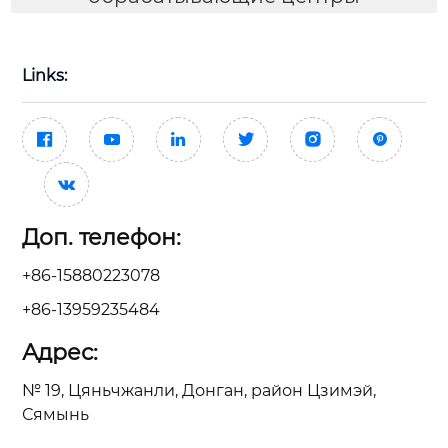
Links:







Доп. телефон:
+86-15880223078
+86-13959235484
Адрес:
№ 19, Цяньчжанли, Донган, район Цзимэй,
Сямынь