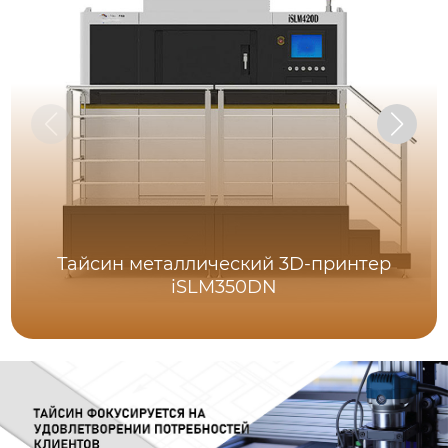
Тайсин металлический 3D-принтер
iSLM350DN