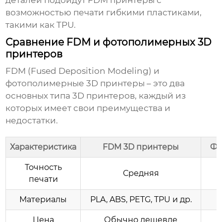
деталей подойдут FDM принтеры с
возможностью печати гибкими пластиками,
такими как TPU.
Сравнение FDM и фотополимерных 3D
принтеров
FDM (Fused Deposition Modeling) и
фотополимерные 3D принтеры – это два
основных типа 3D принтеров, каждый из
которых имеет свои преимущества и
недостатки.
Характеристика
FDM 3D принтеры
Фо
Точность
Средняя
печати
Материалы
PLA, ABS, PETG, TPU и др.
Цена
Обычно дешевле