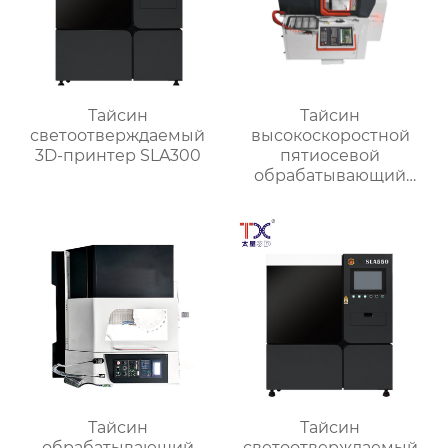
Тайсин
Тайсин
светоотверждаемый
высокоскоростной
3D-принтер SLA300
пятиосевой
обрабатывающий
центр TX-UC400
Тайсин
Тайсин
обрабатывающий
светоотверждаемый