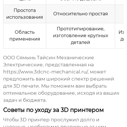
Простота
Относительно простая
использования
Прототипирование,
Область
Изг
изготовление крупных
применения
де
деталей
ООО Сямынь Тайсин Механические
Электрические, представленная на
https://www.3dcnc-mechanical.ru/
, может
предложить вам широкий спектр решений
для 3D печати. Мы поможем вам выбрать
оптимальное оборудование, исходя из ваших
задач и бюджета.
Советы по уходу за 3D принтером
Чтобы 3D принтер прослужил долго и
надежно, необходимо правильно за ним