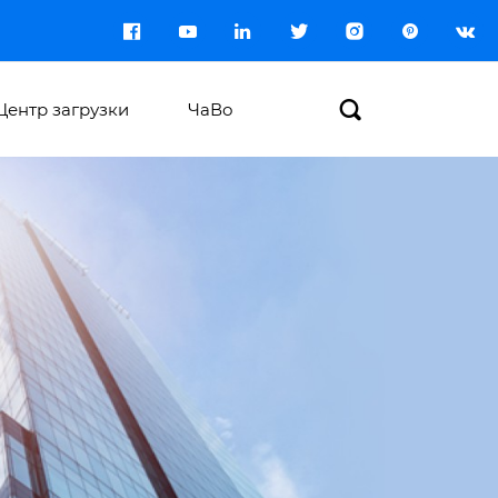








Центр загрузки
ЧаВо