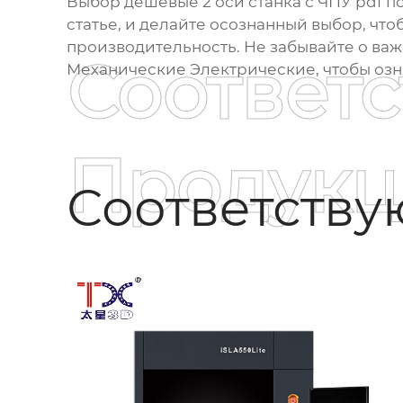
Выбор
дешевые 2 оси станка с ЧПУ pdf 
статье, и делайте осознанный выбор, ч
производительность. Не забывайте о ва
Соответ
Механические Электрические
, чтобы оз
Продукц
Соответств