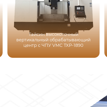
Тайсин высокоточный
вертикальный обрабатывающий
центр с ЧПУ VMC TXP-1890