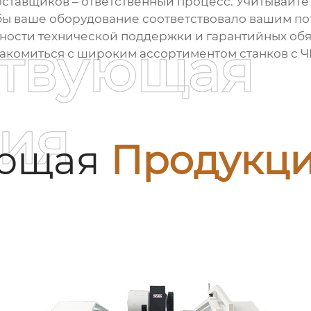
поставщиков
– ответственный процесс. Учитывайте
тобы ваше оборудование соответствовало вашим п
жности технической поддержки и гарантийных обя
ствующая
накомиться с широким ассортиментом станков с Ч
ия
ующая
Продукц