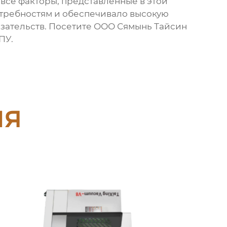
 все факторы, представленные в этой
отребностям и обеспечивало высокую
зательств. Посетите
ООО Сямынь Тайсин
ПУ.
ия