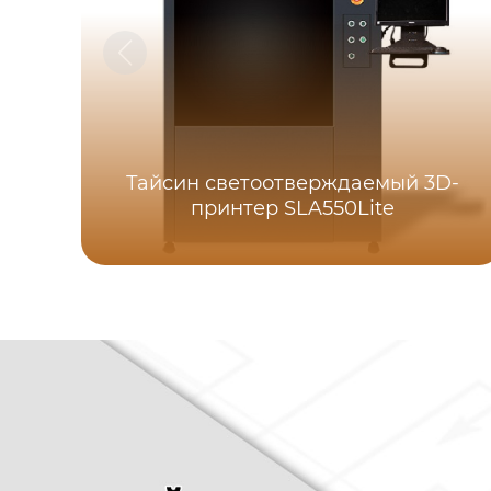
Тайсин светоотверждаемый 3D-
принтер SLA550Lite