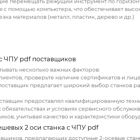
яющие перемещать режущий инструмент по горизон
я с помощью компьютера, что обеспечивает высок
езка материалов (металл, пластик, дерево и др.)
 с ЧПУ pdf поставщиков
ывать несколько важных факторов:
клиентов, проверьте наличие сертификатов и лиц
о поставщик предлагает широкий выбор станков р
поставщик предоставлял квалифицированную техн
х обязательствах и условиях сервисного обслужив
иков, учитывая качество и характеристики обору
ешевых 2 оси станка с ЧПУ pdf
вщиков, предлагающих доступные 2-осевые станк