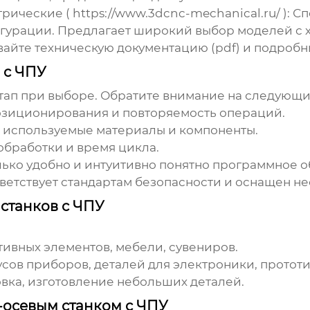
трические
(
https://www.3dcnc-mechanical.ru/
): С
игурации. Предлагает широкий выбор моделей с 
айте техническую документацию (
pdf
) и подроб
 с ЧПУ
этап при выборе. Обратите внимание на следующ
позиционирования и повторяемость операций.
и, используемые материалы и компоненты.
обработки и время цикла.
олько удобно и интуитивно понятно программное 
оответствует стандартам безопасности и оснащен
станков с ЧПУ
тивных элементов, мебели, сувениров.
усов приборов, деталей для электроники, прототи
овка, изготовление небольших деталей.
-осевым станком с ЧПУ