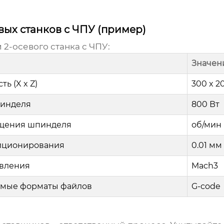
вых станков с ЧПУ (пример)
2-осевого станка с ЧПУ:
Значен
ь (X x Z)
300 x 2
инделя
800 Вт
ащения шпинделя
об/мин
зиционирования
0.01 мм
авления
Mach3
мые форматы файлов
G-code