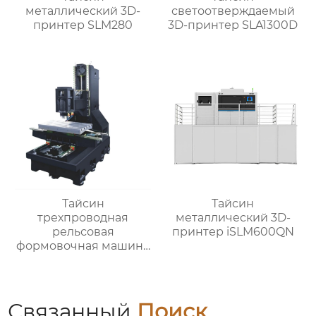
металлический 3D-
светоотверждаемый
принтер SLM280
3D-принтер SLA1300D
Тайсин
Тайсин
трехпроводная
металлический 3D-
рельсовая
принтер iSLM600QN
формовочная машина
высокой жесткости
TX-6027
Связанный
Поиск