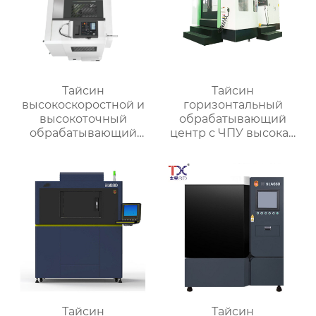
Тайсин
Тайсин
высокоскоростной и
горизонтальный
высокоточный
обрабатывающий
обрабатывающий
центр с ЧПУ высокая
центр для обработки
точность HMC TXHD-
деталей TX-V8
630
Тайсин
Тайсин