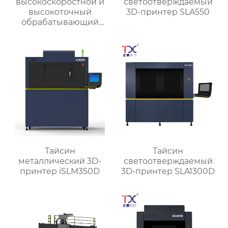
высокоскоростной и
светоотверждаемый
высокоточный
3D-принтер SLA550
обрабатывающий
центр для обработки
деталей TX-V8
Тайсин
Тайсин
металлический 3D-
светоотверждаемый
принтер iSLM350D
3D-принтер SLA1300D