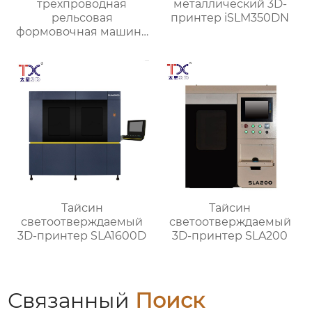
трехпроводная
металлический 3D-
рельсовая
принтер iSLM350DN
формовочная машина
высокой жесткости
TX-6027
Тайсин
Тайсин
светоотверждаемый
светоотверждаемый
3D-принтер SLA1600D
3D-принтер SLA200
Связанный
Поиск