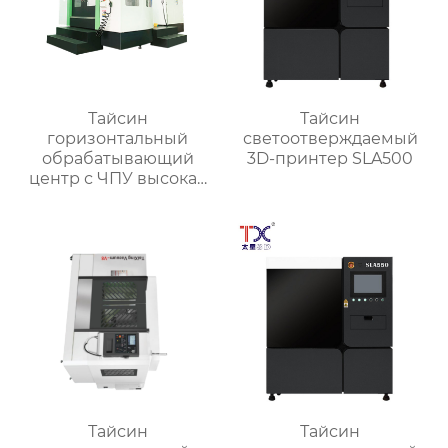
Тайсин
Тайсин
горизонтальный
светоотверждаемый
обрабатывающий
3D-принтер SLA500
центр с ЧПУ высокая
точность HMC TXHD-
630
Тайсин
Тайсин