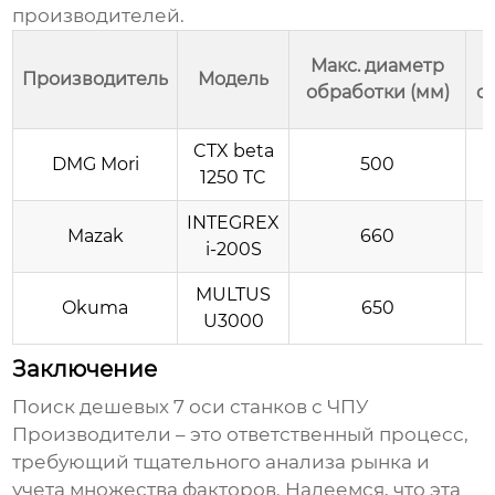
производителей.
Макс. диаметр
Производитель
Модель
обработки (мм)
о
CTX beta
DMG Mori
500
1250 TC
INTEGREX
Mazak
660
i-200S
MULTUS
Okuma
650
U3000
Заключение
Поиск
дешевых 7 оси станков с ЧПУ
Производители
– это ответственный процесс,
требующий тщательного анализа рынка и
учета множества факторов. Надеемся, что эта