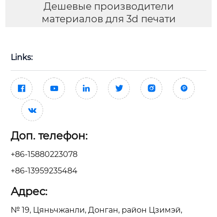
Дешевые производители
материалов для 3d печати
Links:







Доп. телефон:
+86-15880223078
+86-13959235484
Адрес:
№ 19, Цяньчжанли, Донган, район Цзимэй,