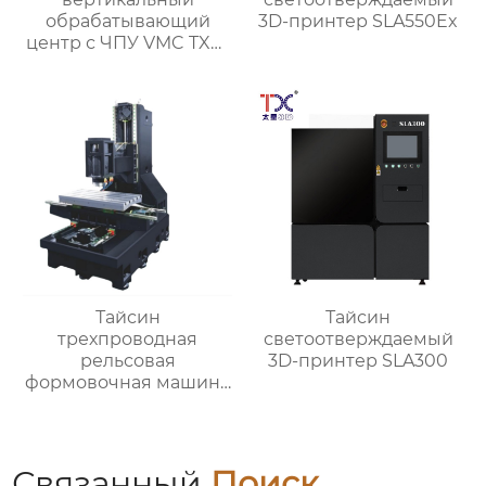
обрабатывающий
3D-принтер SLA550Ex
центр с ЧПУ VMC TXP-
1890
Тайсин
Тайсин
трехпроводная
светоотверждаемый
рельсовая
3D-принтер SLA300
формовочная машина
высокой жесткости
TX-6027
Связанный
Поиск