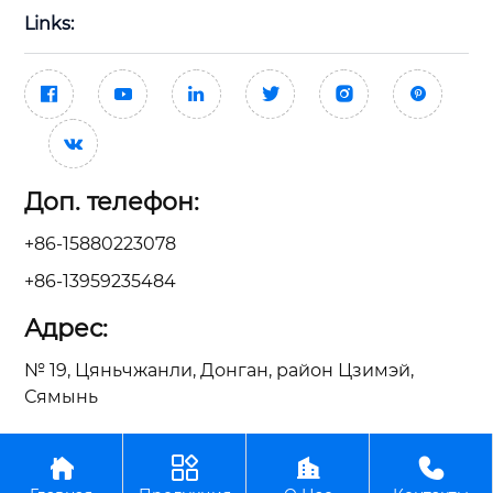
Links:







Доп. телефон:
+86-15880223078
+86-13959235484
Адрес:
№ 19, Цяньчжанли, Донган, район Цзимэй,
Сямынь




ООО Сямынь Тайсин Механические Электрические