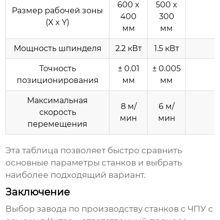
600 x
500 x
Размер рабочей зоны
400
300
(X x Y)
мм
мм
Мощность шпинделя
2.2 кВт
1.5 кВт
Точность
± 0.01
± 0.005
позиционирования
мм
мм
Максимальная
8 м/
6 м/
скорость
мин
мин
перемещения
Эта таблица позволяет быстро сравнить
основные параметры станков и выбрать
наиболее подходящий вариант.
Заключение
Выбор
завода по производству станков с ЧПУ с