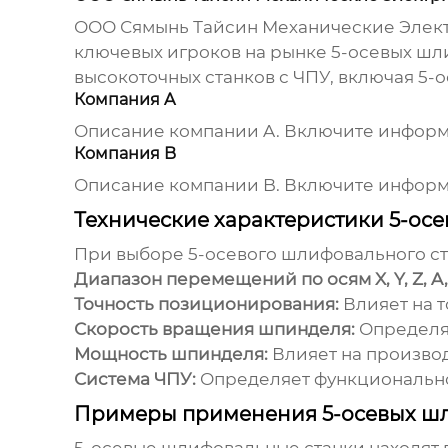
ООО Сямынь Тайсин Механические Электр
ключевых игроков на рынке
5-осевых шл
высокоточных станков с ЧПУ, включая
5-
Компания A
Описание компании A. Включите информа
Компания B
Описание компании B. Включите информа
Технические характеристики 5-ос
При выборе
5-осевого шлифовального с
Диапазон перемещений по осям X, Y, Z, A,
Точность позиционирования:
Влияет на т
Скорость вращения шпинделя:
Определя
Мощность шпинделя:
Влияет на производ
Система ЧПУ:
Определяет функциональнос
Примеры применения 5-осевых ш