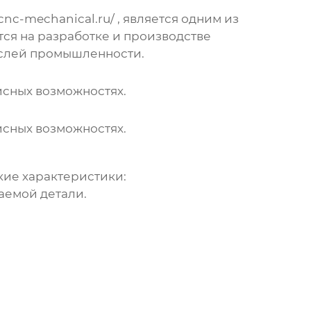
cnc-mechanical.ru/
, является одним из
ся на разработке и производстве
аслей промышленности.
исных возможностях.
исных возможностях.
ие характеристики:
емой детали.