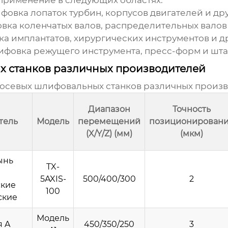
применение в следующих областях:
овка лопаток турбин, корпусов двигателей и др
ка коленчатых валов, распределительных валов 
 имплантатов, хирургических инструментов и д
фовка режущего инструмента, пресс-форм и шта
х станков различных производителей
-осевых шлифовальных станков
различных произв
Диапазон
Точность
тель
Модель
перемещений
позиционирован
(X/Y/Z) (мм)
(мкм)
ынь
TX-
5AXIS-
500/400/300
2
кие
100
ские
Модель
 A
450/350/250
3