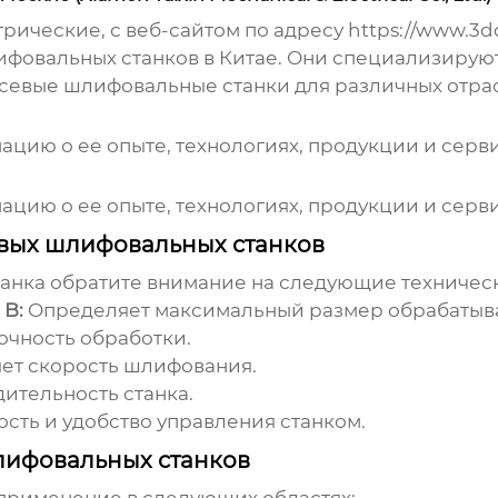
ические, с веб-сайтом по адресу
https://www.3d
ифовальных станков
в Китае. Они специализируют
осевые шлифовальные станки
для различных отр
цию о ее опыте, технологиях, продукции и серв
цию о ее опыте, технологиях, продукции и серв
евых шлифовальных станков
танка
обратите внимание на следующие техническ
 B:
Определяет максимальный размер обрабатыва
очность обработки.
ет скорость шлифования.
ительность станка.
ть и удобство управления станком.
лифовальных станков