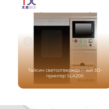
Тайсин светоотверждаемый 3D-
принтер SLA200