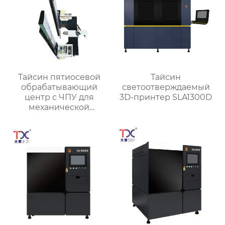
Тайсин пятиосевой
Тайсин
обрабатывающий
светоотверждаемый
центр с ЧПУ для
3D-принтер SLA1300D
механической
обработки TXMT-21042