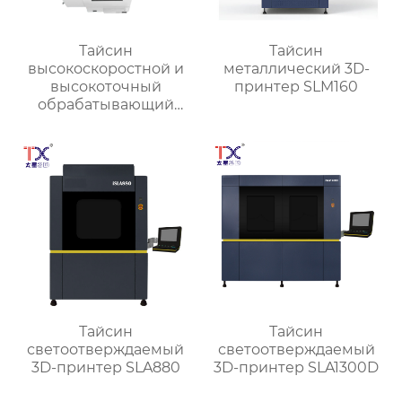
Тайсин
Тайсин
высокоскоростной и
металлический 3D-
высокоточный
принтер SLM160
обрабатывающий
центр для обработки
деталей TX-V8
Тайсин
Тайсин
светоотверждаемый
светоотверждаемый
3D-принтер SLA880
3D-принтер SLA1300D