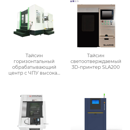
Тайсин
Тайсин
горизонтальный
светоотверждаемый
обрабатывающий
3D-принтер SLA200
центр с ЧПУ высокая
точность HMC TXHD-
630