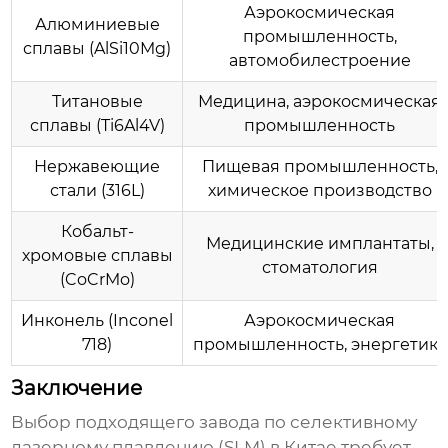
Аэрокосмическая
Алюминиевые
промышленность,
сплавы (AlSi10Mg)
автомобилестроение
Титановые
Медицина, аэрокосмическая
сплавы (Ti6Al4V)
промышленность
Нержавеющие
Пищевая промышленность,
стали (316L)
химическое производство
Кобальт-
Медицинские имплантаты,
хромовые сплавы
стоматология
(CoCrMo)
Инконель (Inconel
Аэрокосмическая
718)
промышленность, энергетика
Заключение
Выбор подходящего завода по
селективному
лазерному плавлению (SLM)
в Китае требует