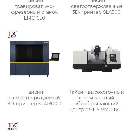
Тайсин
Тайсин
гравировально-
светоотверждаемый
фрезерный станок
3D-принтер SLA300
EMC-650
Тайсин
Тайсин высокоточный
светоотверждаемый
вертикальный
3D-принтер SLA1300D
обрабатывающий
центр с ЧПУ VMC TXP-
1890