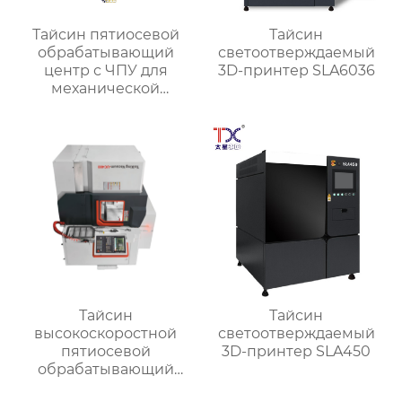
Тайсин пятиосевой
Тайсин
обрабатывающий
светоотверждаемый
центр с ЧПУ для
3D-принтер SLA6036
механической
обработки TXMT-21042
Тайсин
Тайсин
высокоскоростной
светоотверждаемый
пятиосевой
3D-принтер SLA450
обрабатывающий
центр TX-UC400