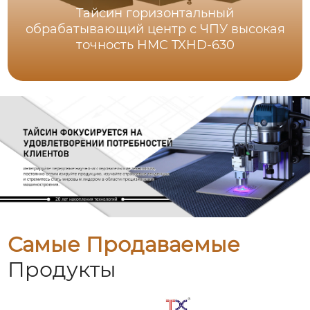
Тайсин горизонтальный
обрабатывающий центр с ЧПУ высокая
точность HMC TXHD-630
Самые Продаваемые
Продукты