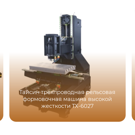
Тайсин трехпроводная рельсовая
формовочная машина высокой
жесткости TX-6027