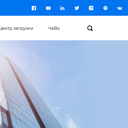








Центр загрузки
ЧаВо