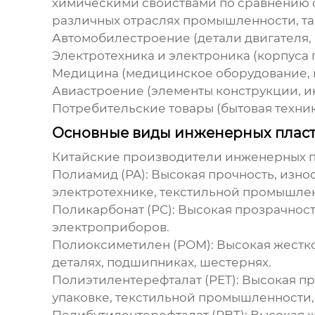
химическими свойствами по сравнению с
различных отраслях промышленности, так
Автомобилестроение (детали двигателя, 
Электротехника и электроника (корпуса 
Медицина (медицинское оборудование, 
Авиастроение (элементы конструкции, и
Потребительские товары (бытовая техни
Основные виды инженерных пласт
Китайские
производители инженерных п
Полиамид (PA): Высокая прочность, изно
электротехнике, текстильной промышле
Поликарбонат (PC): Высокая прозрачность
электроприборов.
Полиоксиметилен (POM): Высокая жесткос
деталях, подшипниках, шестернях.
Полиэтилентерефталат (PET): Высокая пр
упаковке, текстильной промышленности,