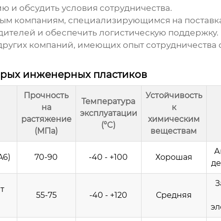
ию и обсудить условия сотрудничества.
вым компаниям, специализирующимся на поставк
дителей
и обеспечить логистическую поддержку.
других компаний, имеющих опыт сотрудничества 
орых инженерных пластиков
Прочность
Устойчивость
Температура
на
к
эксплуатации
растяжение
химическим
(°C)
(МПа)
веществам
А
A6)
70-90
-40 - +100
Хорошая
де
З
т
55-75
-40 - +120
Средняя
эл