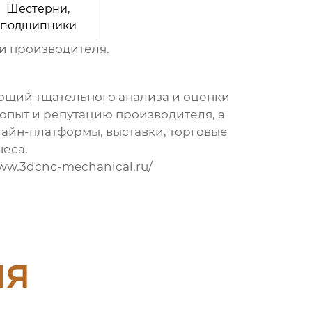
Шестерни,
подшипники
 и производителя.
ующий тщательного анализа и оценки
 опыт и репутацию
производителя
, а
лайн-платформы, выставки, торговые
неса.
www.3dcnc-mechanical.ru/
ия