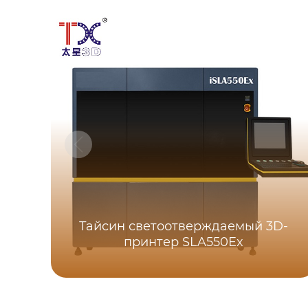
Тайсин светоотверждаемый 3D-
принтер SLA550Ex