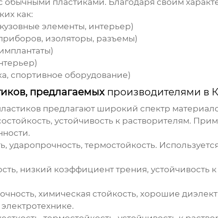
 обычными пластиками. Благодаря своим характ
их как:
кузовные элементы, интерьер)
приборов, изоляторы, разъемы)
имплантаты)
нтерьер)
ка, спортивное оборудование)
иков, предлагаемых
производителями в К
ластиков
предлагают широкий спектр материало
состойкость, устойчивость к растворителям. При
нности.
, ударопрочность, термостойкость. Используется 
ть, низкий коэффициент трения, устойчивость к
очность, химическая стойкость, хорошие диэлект
 электротехнике.