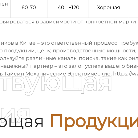
лен
60-70
-40 - +120
Хорошая
рьироваться в зависимости от конкретной марки
иков в Китае
– это ответственный процесс, треб
во продукции, цену, производственные мощности,
пользуйте различные каналы поиска, такие как он
надежный партнер – это залог успеха вашего биз
ствующая
ь Тайсин Механические Электрические:
https://
ия
ующая
Продукц