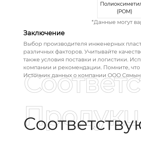
Полиоксимети
(POM)
*Данные могут ва
Заключение
Выбор
производителя инженерных пласт
различных факторов. Учитывайте качест
также условия поставки и логистики. Ис
компании и рекомендации. Помните, что 
Соответ
Источник данных о компании ООО Сямын
Продукц
Соответств