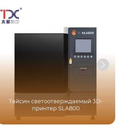
Тайсин светоотверждаемый 3D-
Та
принтер SLA800