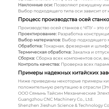
Наклонные оси:
Позволяют режущему инст
Выбор подходящего типа оси зависит от 
Процесс производства осей станко
Производство осей станков с ЧПУ – это 
Проектирование:
Разработка конструкции
Выбор материалов:
Выбор подходящего м
Обработка:
Токарная, фрезерная и шлифо
Термическая обработка:
Закалка и отпус
Сборка:
Сборка всех компонентов оси, в
Контроль качества:
Проверка всех параме
Примеры надежных китайских заво
Ниже приведены некоторые примеры
ки
положительную репутацию в отрасли (Эт
ООО Сямынь Тайсин Механические Электриче
Guangzhou CNC Machinery Co., Ltd.
Shenzhen Jieshun Science & Technology Co.