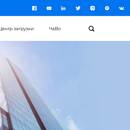








Центр загрузки
ЧаВо