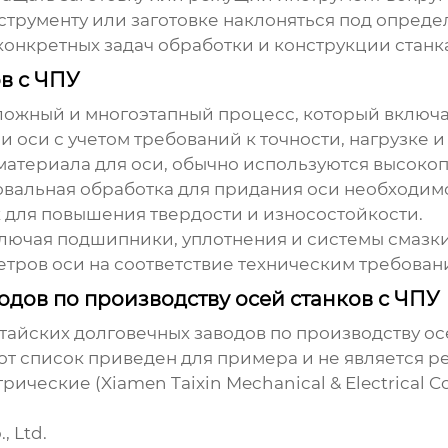
рументу или заготовке наклоняться под опреде
конкретных задач обработки и конструкции станк
в с ЧПУ
сложный и многоэтапный процесс, который включае
 оси с учетом требований к точности, нагрузке и
атериала для оси, обычно используются высокоп
вальная обработка для придания оси необходим
к для повышения твердости и износостойкости.
ключая подшипники, уплотнения и системы смазки
тров оси на соответствие техническим требован
дов по производству осей станков с ЧПУ
тайских долговечных заводов по производству ос
от список приведен для примера и не является р
ские (Xiamen Taixin Mechanical & Electrical Co.,
, Ltd.