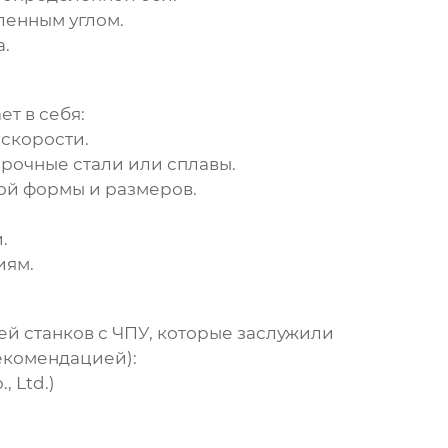
ленным углом.
а.
т в себя:
 скорости.
рочные стали или сплавы.
ой формы и размеров.
.
иям.
ей станков с ЧПУ
, которые заслужили
екомендацией):
 Ltd.)