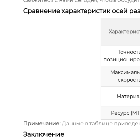
Свяжитесь с нами сегодня, чтобы обсуди
Сравнение характеристик осей ра
Характерис
Точност
позициониро
Максималь
скорост
Материа
Ресурс (MT
Примечание:
Данные в таблице приведены
Заключение