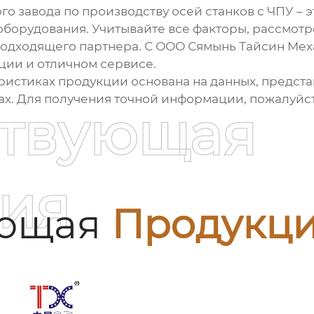
го завода по производству осей станков с ЧПУ
– 
борудования. Учитывайте все факторы, рассмотре
подходящего партнера. С ООО Сямынь Тайсин Ме
ции и отличном сервисе.
истиках продукции основана на данных, предста
гах. Для получения точной информации, пожалуйс
ствующая
ия
ующая
Продукц