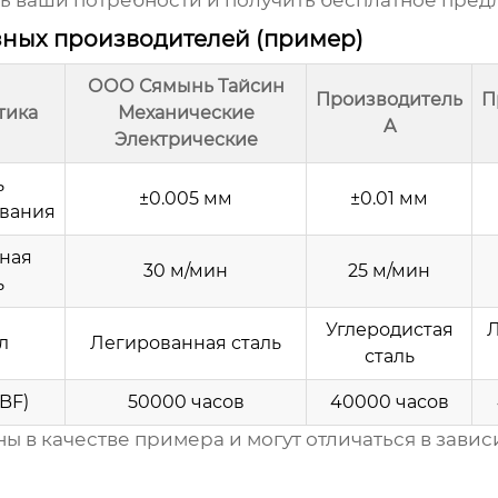
ть ваши потребности и получить бесплатное пре
зных производителей (пример)
ООО Сямынь Тайсин
Производитель
П
тика
Механические
A
Электрические
ь
±0.005 мм
±0.01 мм
вания
ная
30 м/мин
25 м/мин
ь
Углеродистая
Л
л
Легированная сталь
сталь
BF)
50000 часов
40000 часов
 в качестве примера и могут отличаться в завис