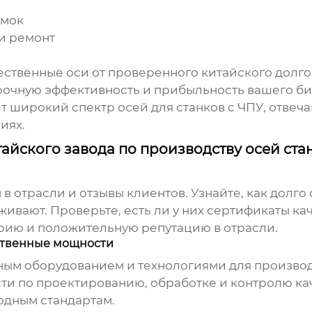
омок
и ремонт
ественные оси от проверенного
китайского долго
срочную эффективность и прибыльность вашего б
 широкий спектр осей для станков с ЧПУ, отве
иях.
йского завода по производству осей ста
 в отрасли и отзывы клиентов. Узнайте, как долг
живают. Проверьте, есть ли у них сертификаты кач
рию и положительную репутацию в отрасли.
ственные мощности
ным оборудованием и технологиями для производс
ти по проектированию, обработке и контролю кач
одным стандартам.