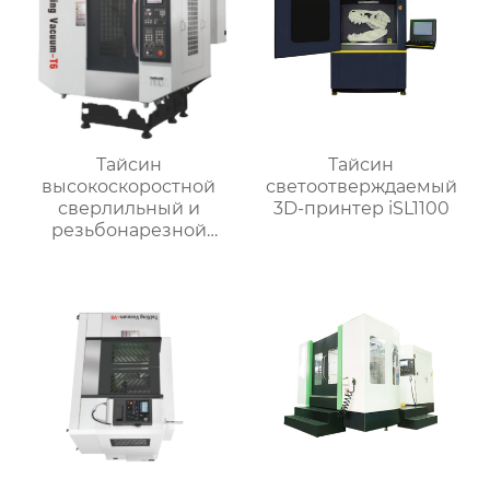
Тайсин
Тайсин
высокоскоростной
светоотверждаемый
сверлильный и
3D-принтер iSL1100
резьбонарезной
станок TX-T6