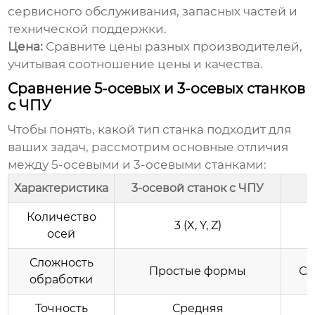
сервисного обслуживания, запасных частей и
технической поддержки.
Цена:
Сравните цены разных производителей,
учитывая соотношение цены и качества.
Сравнение 5-осевых и 3-осевых станков
с ЧПУ
Чтобы понять, какой тип станка подходит для
ваших задач, рассмотрим основные отличия
между 5-осевыми и 3-осевыми станками:
Характеристика
3-осевой станок с ЧПУ
Количество
3 (X, Y, Z)
осей
Сложность
Простые формы
Сл
обработки
Точность
Средняя