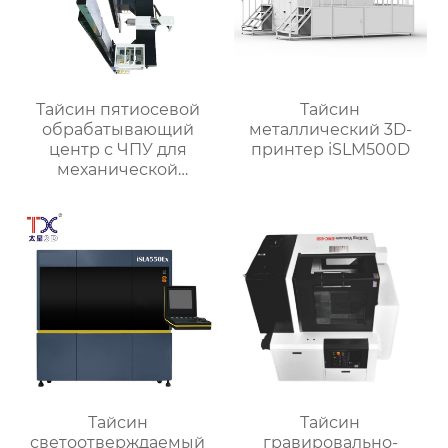
Тайсин пятиосевой
Тайсин
обрабатывающий
металлический 3D-
центр с ЧПУ для
принтер iSLM500D
механической
обработки TXMT-21042
Тайсин
Тайсин
светоотверждаемый
гравировально-