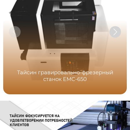
Тайсин гравировально-фрезерный
станок EMC-650