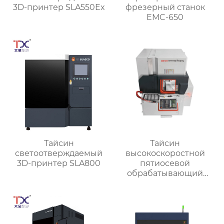
3D-принтер SLA550Ex
фрезерный станок
EMC-650
Тайсин
Тайсин
светоотверждаемый
высокоскоростной
3D-принтер SLA800
пятиосевой
обрабатывающий
центр TX-UC400