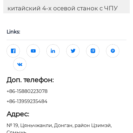
китайский 4-х осевой станок с ЧПУ
Links:







Доп. телефон:
+86-15880223078
+86-13959235484
Адрес:
№ 19, Цяньчжанли, Донган, район Цзимэй,
Сямынь