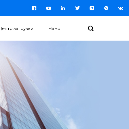








Центр загрузки
ЧаВо