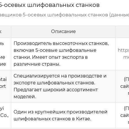
5-осевых шлифовальных станков
авщиков 5-осевых шлифовальных станков
(данные
к
Описание
нь
Производитель высокоточных станков,
включая
5-осевые шлифовальные
http
ие
станки
. Имеет опыт экспорта в
me
кие
различные страны.
Специализируется на производстве и
tai
(
экспорте шлифовальных станков.
ort
сай
Предлагает широкий ассортимент
моделей.
yi
(
Один из крупнейших производителей
Co.,
сай
шлифовальных станков в Китае.