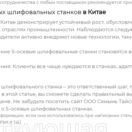
 сотрудничества с любым поставщиком рекомендуется про
ых шлифовальных станков
в Китае
 Китае демонстрирует устойчивый рост, обуслов
х отраслях промышленности. Наблюдаются следу
одители
активно внедряют новые технологии, так
кие 5-осевые шлифовальные станки
становятся 
ния:
Клиенты все чаще нуждаются в станках, ада
о шлифовального станка
– это ответственный шаг,
 в этой статье, вы сможете сделать правильный в
ене. Не забудьте посетить
сайт ООО Сямынь Тайс
 о
5-осевых шлифовальных станках
.
нформации, если они использовались при написании стат
ствующая
ьи и т.д.)