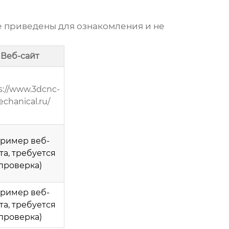
 приведены для ознакомления и не
Веб-сайт
s://www.3dcnc-
chanical.ru/
Пример веб-
та, требуется
проверка)
Пример веб-
та, требуется
проверка)