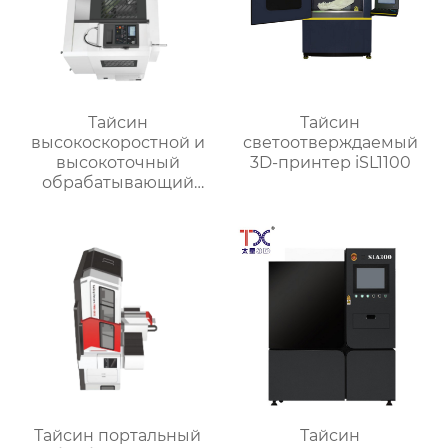
Тайсин
Тайсин
высокоскоростной и
светоотверждаемый
высокоточный
3D-принтер iSL1100
обрабатывающий
центр для обработки
деталей TX-V8
Тайсин портальный
Тайсин