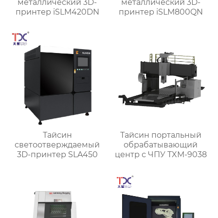
металлический 3D-
металлический 3D-
принтер iSLM420DN
принтер iSLM800QN
Тайсин
Тайсин портальный
светоотверждаемый
обрабатывающий
3D-принтер SLA450
центр с ЧПУ TXM-9038