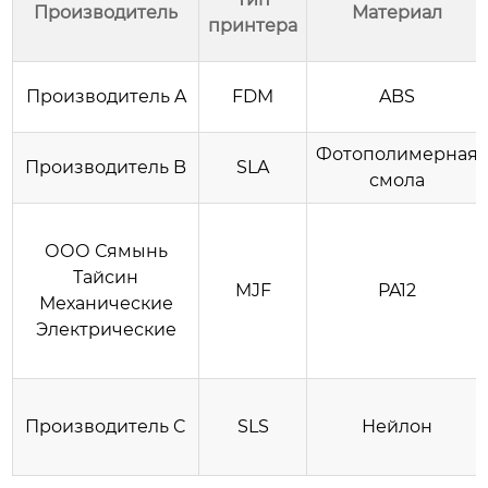
Производитель
Материал
принтера
Производитель A
FDM
ABS
Фотополимерная
Производитель B
SLA
смола
ООО Сямынь
Тайсин
MJF
PA12
Механические
Электрические
Производитель C
SLS
Нейлон