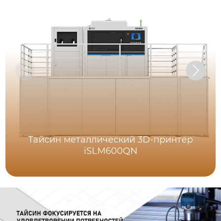
Тайсин металлический 3D-принтер
iSLM600QN