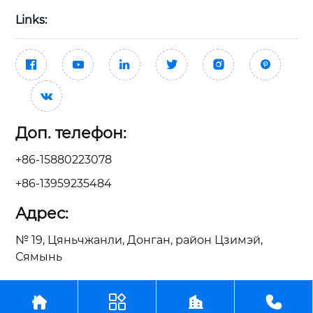
Links:







Доп. телефон:
+86-15880223078
+86-13959235484
Адрес:
№ 19, Цяньчжанли, Донган, район Цзимэй,
Сямынь




ООО Сямынь Тайсин Механические Электрические