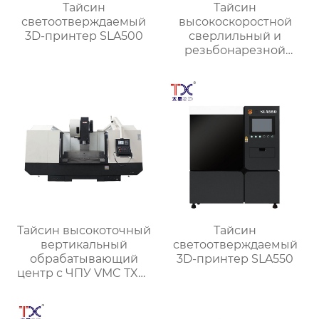
Тайсин
Тайсин
светоотверждаемый
высокоскоростной
3D-принтер SLA500
сверлильный и
резьбонарезной
станок TX-T6
Тайсин высокоточный
Тайсин
вертикальный
светоотверждаемый
обрабатывающий
3D-принтер SLA550
центр с ЧПУ VMC TXP-
1890