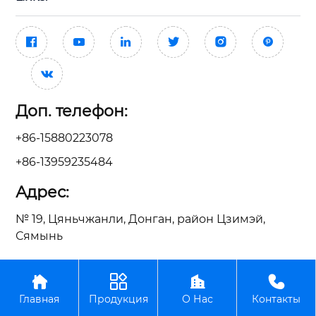







Доп. телефон:
+86-15880223078
+86-13959235484
Адрес:
№ 19, Цяньчжанли, Донган, район Цзимэй,
Сямынь




ООО Сямынь Тайсин Механические Электрические
Главная
Продукция
О Нас
Контакты