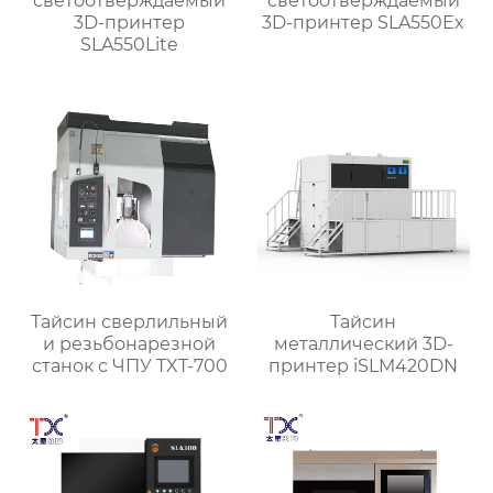
светоотверждаемый
светоотверждаемый
3D-принтер
3D-принтер SLA550Ex
SLA550Lite
Тайсин сверлильный
Тайсин
и резьбонарезной
металлический 3D-
станок с ЧПУ TXT-700
принтер iSLM420DN