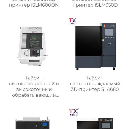
принтер iSLM600QN
принтер iSLM350D
Тайсин
Тайсин
высокоскоростной и
светоотверждаемый
высокоточный
3D-принтер SLA660
обрабатывающий
центр для обработки
деталей TX-V8