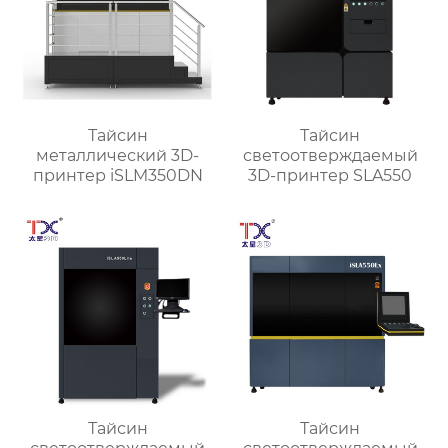
Тайсин
Тайсин
металлический 3D-
светоотверждаемый
принтер iSLM350DN
3D-принтер SLA550
Тайсин
Тайсин