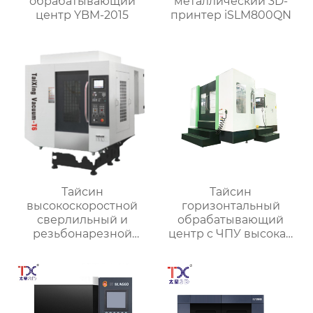
обрабатывающий
металлический 3D-
центр YBM-2015
принтер iSLM800QN
Тайсин
Тайсин
высокоскоростной
горизонтальный
сверлильный и
обрабатывающий
резьбонарезной
центр с ЧПУ высокая
станок TX-T6
точность HMC TXHD-
630