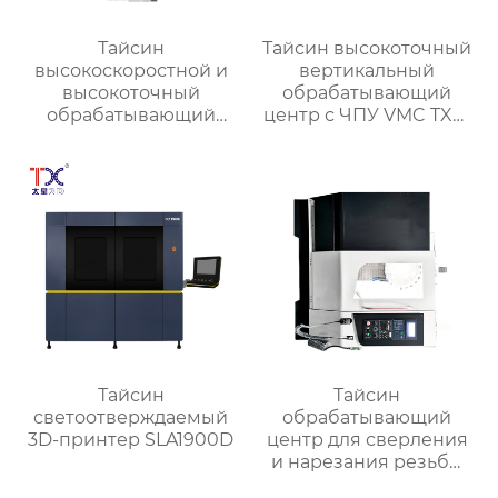
Тайсин
Тайсин высокоточный
высокоскоростной и
вертикальный
высокоточный
обрабатывающий
обрабатывающий
центр с ЧПУ VMC TXP-
центр для обработки
1890
деталей TX-V8
Тайсин
Тайсин
светоотверждаемый
обрабатывающий
3D-принтер SLA1900D
центр для сверления
и нарезания резьбы
TXT-800