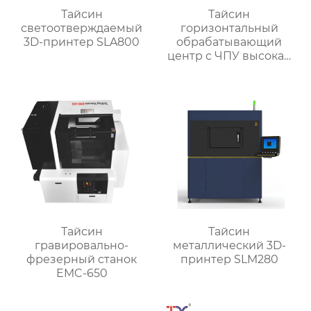
Тайсин
Тайсин
светоотверждаемый
горизонтальный
3D-принтер SLA800
обрабатывающий
центр с ЧПУ высокая
точность HMC TXHD-
630
Тайсин
Тайсин
гравировально-
металлический 3D-
фрезерный станок
принтер SLM280
EMC-650