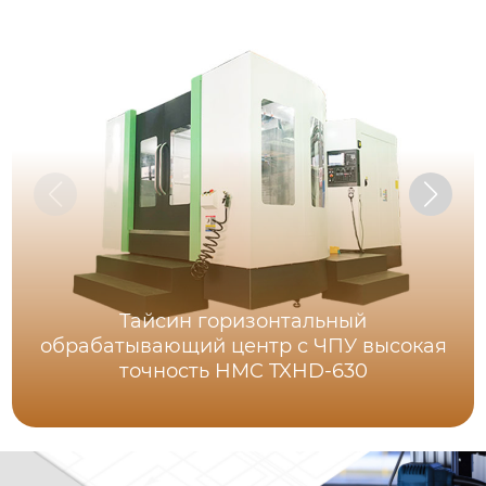
Тайсин горизонтальный
обрабатывающий центр с ЧПУ высокая
точность HMC TXHD-630