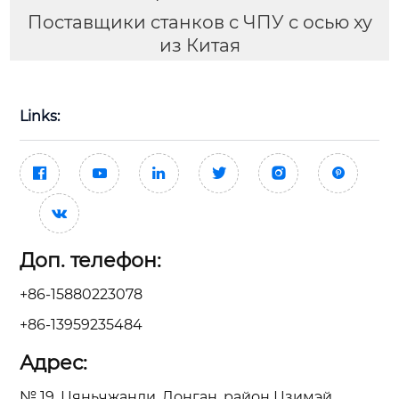
Поставщики станков с ЧПУ с осью xy
из Китая
Links:







Доп. телефон:
+86-15880223078
+86-13959235484
Адрес:
№ 19, Цяньчжанли, Донган, район Цзимэй,