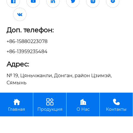







Доп. телефон:
+86-15880223078
+86-13959235484
Адрес:
№ 19, Цяньчжанли, Донган, район Цзимэй,
Сямынь




ООО Сямынь Тайсин Механические Электрические
Главная
Продукция
О Нас
Контакты