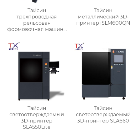
Тайсин
Тайсин
трехпроводная
металлический 3D-
рельсовая
принтер iSLM600QN
формовочная машина
высокой жесткости
TX-6027
Тайсин
Тайсин
светоотверждаемый
светоотверждаемый
3D-принтер
3D-принтер SLA660
SLA550Lite