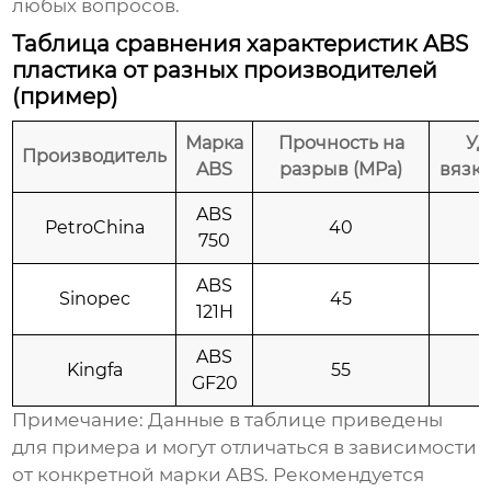
любых вопросов.
Таблица сравнения характеристик ABS
пластика от разных производителей
(пример)
Марка
Прочность на
Уд
Производитель
ABS
разрыв (MPa)
вязко
ABS
PetroChina
40
750
ABS
Sinopec
45
121H
ABS
Kingfa
55
GF20
Примечание: Данные в таблице приведены
для примера и могут отличаться в зависимости
от конкретной марки ABS. Рекомендуется