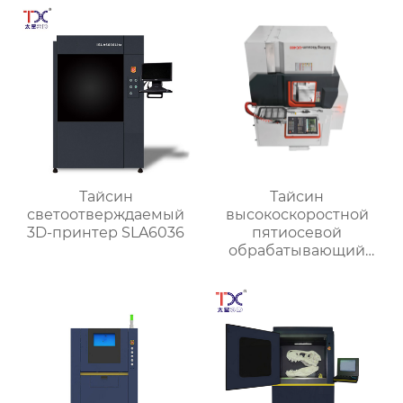
Тайсин
Тайсин
светоотверждаемый
высокоскоростной
3D-принтер SLA6036
пятиосевой
обрабатывающий
центр TX-UC400