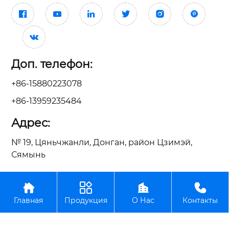







Доп. телефон:
+86-15880223078
+86-13959235484
Адрес:
№ 19, Цяньчжанли, Донган, район Цзимэй,
Сямынь




ООО Сямынь Тайсин Механические Электрические
Главная
Продукция
О Нас
Контакты