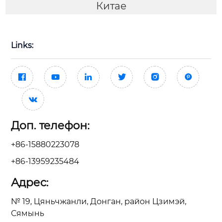
Китае
Links:







Доп. телефон:
+86-15880223078
+86-13959235484
Адрес:
№ 19, Цяньчжанли, Донган, район Цзимэй,
Сямынь