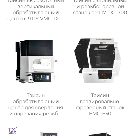
Тайсин высокоточный
Тайсин сверлильный
вертикальный
и резьбонарезной
обрабатывающий
станок с ЧПУ TXT-700
центр с ЧПУ VMC TXP-
1890
Тайсин
Тайсин
обрабатывающий
гравировально-
центр для сверления
фрезерный станок
и нарезания резьбы
EMC-650
TXT-800