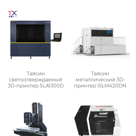
центр для обработки
деталей TX-V8
Тайсин
Тайсин
светоотверждаемый
металлический 3D-
3D-принтер SLA1300D
принтер iSLM420DN