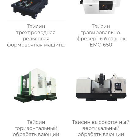
Тайсин
Тайсин
трехпроводная
гравировально-
рельсовая
фрезерный станок
формовочная машина
EMC-650
высокой жесткости
TX-6027
Тайсин
Тайсин высокоточный
горизонтальный
вертикальный
обрабатывающий
обрабатывающий